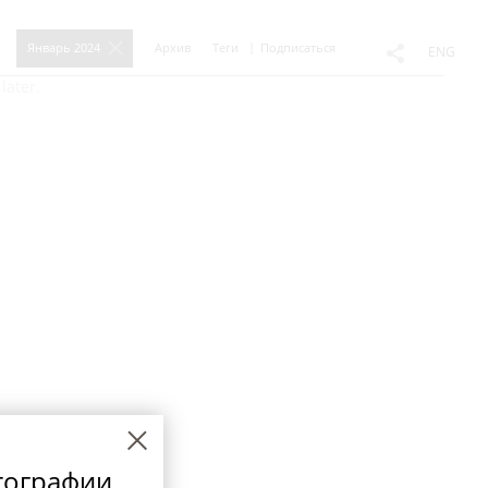
Январь 2024
Архив
Теги
Подписаться
ENG
later.
тографии