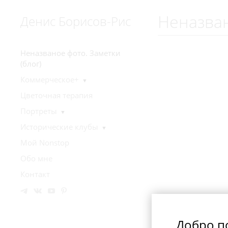
Неназван
Денис Борисов-Рис
Неназваное фото. Заметки
(блог)
Коммерческое+
▼
Цветочная терапия
Портреты
▼
Исторические клубы
▼
Мой Nonstop
Обо мне
Контакт
Добро п