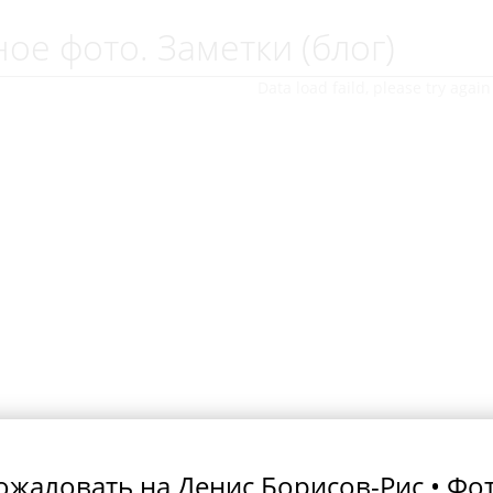
ое фото. Заметки (блог)
Data load faild, please try again 
ожаловать на Денис Борисов-Рис • Фо