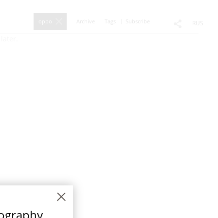
oppo
Archive
Tags
Subscribe
RUS
later.
tography