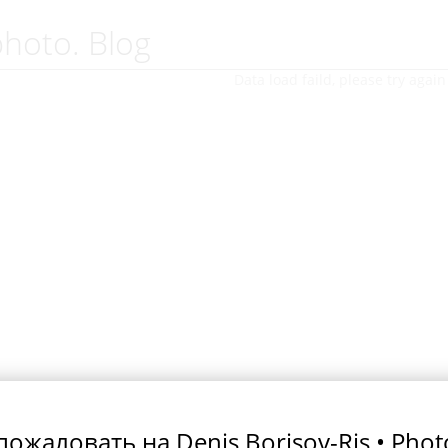
photo. Blog
Data load faild, please try again 
ожаловать на Denis Borisov-Ris • Pho