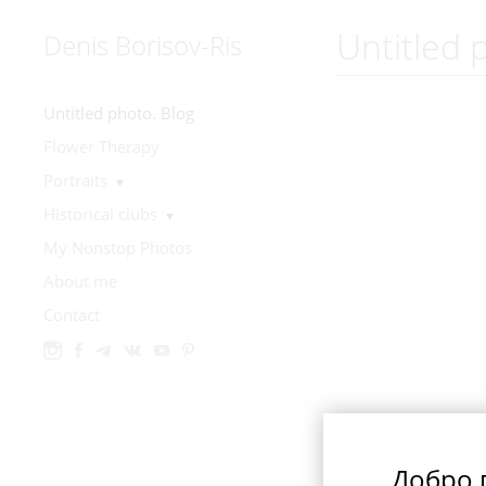
Untitled 
Denis Borisov-Ris
Untitled photo. Blog
Flower Therapy
Portraits
▼
Historical clubs
▼
My Nonstop Photos
About me
Contact
Добро п