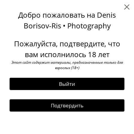
Denis Borisov-Ris
Добро пожаловать на Denis
← Все записи
Archive
Tags
Subscribe
Borisov-Ris • Photography
Alexey Myakishev
Пожалуйста, подтвердите, что
08 April 2021
вам исполнилось 18 лет
Этот сайт содержит материалы, предназначенные только для
взрослых (18+)
Выйти
Подтвердить