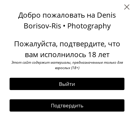
Denis Borisov-Ris
Добро пожаловать на Denis
← Все записи
Archive
Tags
Subscribe
Borisov-Ris • Photography
August 2010
Пожалуйста, подтвердите, что
10 February 2023
вам исполнилось 18 лет
Updated section (3 photos)
Этот сайт содержит материалы, предназначенные только для
взрослых (18+)
Выйти
Подтвердить