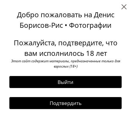
Денис Борисов-Рис
Добро пожаловать на Денис
← Все записи
Архив
Теги
Подписаться
Борисов-Рис • Фотографии
Творческая экспедиция
Пожалуйста, подтвердите, что
06 ноября 2019
вам исполнилось 18 лет
Этот сайт содержит материалы, предназначенные только для
взрослых (18+)
Выйти
Подтвердить